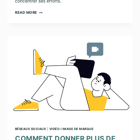
concentrer ses efforts.
LINKEDIN,
READ MORE
INSTAGRAM,
FACEBOOK
…
SUR
QUEL
RÉSEAU
MISER
QUAND
ON
EST
UNE
PME
?
RÉSEAUX SOCIAUX
|
VIDÉO I IMAGE DE MARQUE
COMMENT DONNER PLUS DE