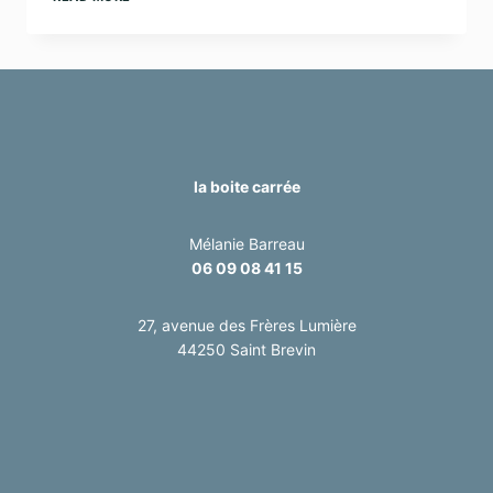
TROUVER
DES
IDÉES
DE
CONTENU
QUAND
ON
N’A
RIEN
À
la boite carrée
DIRE
Mélanie Barreau
06 09 08 41 15
27, avenue des Frères Lumière
44250 Saint Brevin