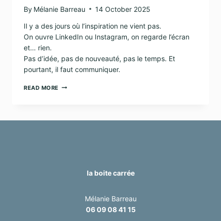
By
Mélanie Barreau
14 October 2025
Il y a des jours où l’inspiration ne vient pas.
On ouvre LinkedIn ou Instagram, on regarde l’écran
et… rien.
Pas d’idée, pas de nouveauté, pas le temps. Et
pourtant, il faut communiquer.
COMMENT
READ MORE
TROUVER
DES
IDÉES
DE
CONTENU
QUAND
ON
N’A
RIEN
À
la boite carrée
DIRE
Mélanie Barreau
06 09 08 41 15