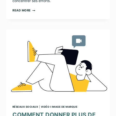
concentrer ses efforts.
LINKEDIN,
READ MORE
INSTAGRAM,
FACEBOOK
…
SUR
QUEL
RÉSEAU
MISER
QUAND
ON
EST
UNE
PME
?
RÉSEAUX SOCIAUX
|
VIDÉO I IMAGE DE MARQUE
COMMENT DONNER PLUS DE